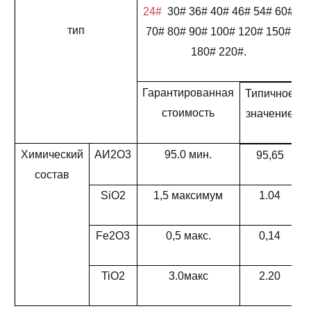
24#
30# 36# 40# 46# 54# 60#
тип
70# 80# 90# 100# 120# 150#
180# 220#.
Гарантированная
Типичное
стоимость
значение
Химический
АИ2О3
95.0 мин.
95,65
состав
SiO2
1,5 максимум
1.04
Fe2O3
0,5 макс.
0,14
TiO2
3.0макс
2.20