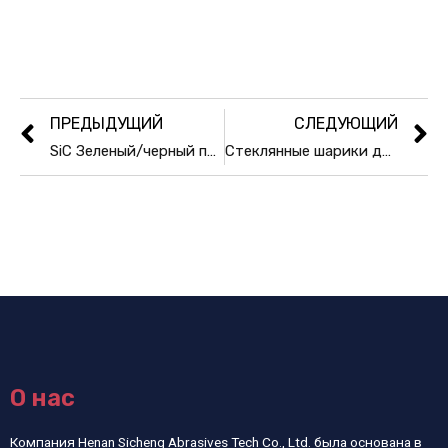
ПРЕДЫДУЩИЙ
СЛЕДУЮЩИЙ
SiC Зеленый/черный порошок карбида кремния для абразивов
Стеклянные шарики для дорожной разметки предварительно смешанного типа
О нас
Компания Henan Sicheng Abrasives Tech Co., Ltd. была основана в