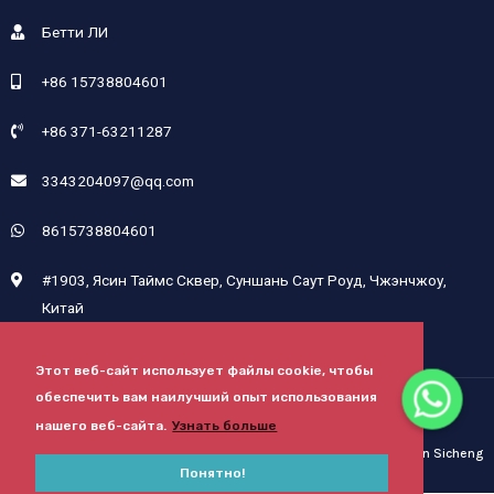
Бетти ЛИ
+86 15738804601
+86 371-63211287
3343204097@qq.com
8615738804601
#1903, Ясин Таймс Сквер, Суншань Саут Роуд, Чжэнчжоу,
Китай
Этот веб-сайт использует файлы cookie, чтобы
обеспечить вам наилучший опыт использования
Авторские права © 2024 Henan Sicheng Abrasives Tech Co., Ltd.
нашего веб-сайта.
Узнать больше
Карта Сайта
Powered By Henan Sicheng
Понятно!