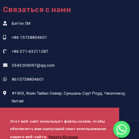
Связаться с нами
Бетти ЛИ
+86 15738804601
+86 371-63211287
3343204097@qq.com
8615738804601
#1903, Ясин Таймс Сквер, Суншань Саут Роуд, Чжэнчжоу,
Китай
Этот веб-сайт использует файлы cookie, чтобы
обеспечить вам наилучший опыт использования
Авторские права © 2024 Henan Sicheng Abrasives Tech Co., Ltd.
нашего веб-сайта.
Узнать больше