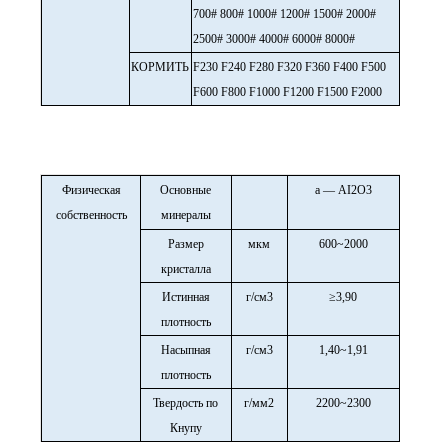
700# 800# 1000# 1200# 1500# 2000#
2500# 3000# 4000# 6000# 8000#
КОРМИТЬ
F230 F240 F280 F320 F360 F400 F500
F600 F800 F1000 F1200 F1500 F2000
Физическая
Основные
а — AI2O3
собственность
минералы
Размер
мкм
600~2000
кристалла
Истинная
г/см3
≥3,90
плотность
Насыпная
г/см3
1,40~1,91
плотность
Твердость по
г/мм2
2200~2300
Кнупу