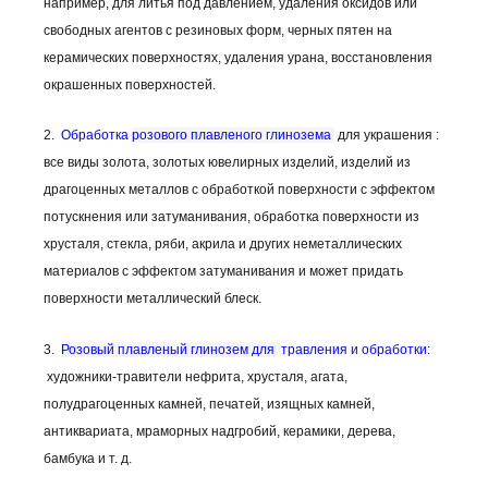
например, для литья под давлением, удаления оксидов или
свободных агентов с резиновых форм, черных пятен на
керамических поверхностях, удаления урана, восстановления
окрашенных поверхностей.
2.
Обработка
розового плавленого глинозема
для украшения :
все виды золота, золотых ювелирных изделий, изделий из
драгоценных металлов с обработкой поверхности с эффектом
потускнения или затуманивания, обработка поверхности из
хрусталя, стекла, ряби, акрила и других неметаллических
материалов с эффектом затуманивания и может придать
поверхности металлический блеск.
3.
Розовый плавленый глинозем для
травления и обработки:
художники-травители нефрита, хрусталя, агата,
полудрагоценных камней, печатей, изящных камней,
антиквариата, мраморных надгробий, керамики, дерева,
бамбука и т. д.