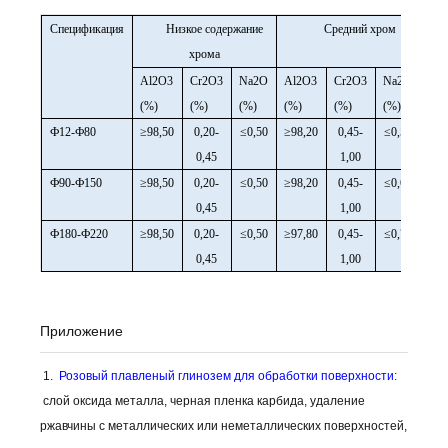
Спецификация
Низкое содержание
Средний хром
хрома
Al2O3
Cr2O3
Na2O
Al2O3
Cr2O3
Na2O
Al2
(%)
(%)
(%)
(%)
(%)
(%)
(%)
Ф12-Ф80
≥98,50
0,20-
≤0,50
≥98,20
0,45-
≤0,55
≥97
0,45
1,00
Ф90-Ф150
≥98,50
0,20-
≤0,50
≥98,20
0,45-
≤0,60
≥97
0,45
1,00
Ф180-Ф220
≥98,50
0,20-
≤0,50
≥97,80
0,45-
≤0,70
≥96
0,45
1,00
Приложение
1.
Розовый плавленый глинозем для обработки поверхности:
слой оксида металла, черная пленка карбида, удаление
ржавчины с металлических или неметаллических поверхностей,