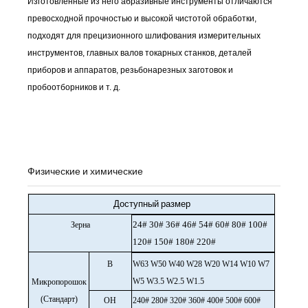
Изготовленные из него абразивные инструменты отличаются
превосходной прочностью и высокой чистотой обработки,
подходят для прецизионного шлифования измерительных
инструментов, главных валов токарных станков, деталей
приборов и аппаратов, резьбонарезных заготовок и
пробоотборников и т. д.
Физические и химические
Доступный размер
24# 30# 36# 46# 54# 60# 80# 100#
Зерна
120# 150# 180# 220#
В
W63 W50 W40 W28 W20 W14 W10 W7
W5 W3.5 W2.5 W1.5
Микропорошок
(Стандарт)
ОН
240# 280# 320# 360# 400# 500# 600#