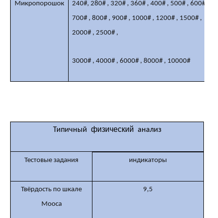
Микропорошок
240#,
280#
,
320#
,
360#
,
400#
,
500#
,
600#
,
700#
,
800#
,
900#
,
1000#
,
1200#
,
1500#
,
2000#
,
2500#
,
3000#
,
4000#
,
6000#
,
8000#
,
10000#
физический
Типичный
анализ
Тестовые задания
индикаторы
Твёрдость по шкале
9,5
Мооса