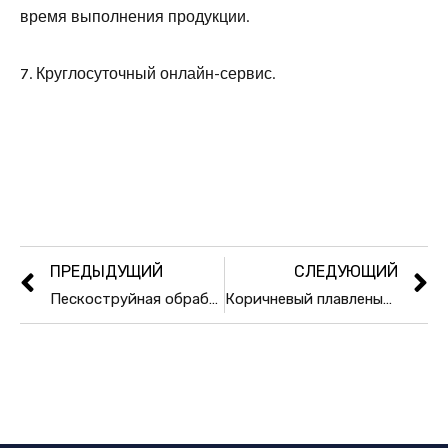
время выполнения продукции.
7. Круглосуточный онлайн-сервис.
ПРЕДЫДУЩИЙ
СЛЕДУЮЩИЙ
Пескоструйная обработка стеклянных шариков/абразивных материалов для стекла/материалов для отделки
Коричневый плавленый глинозем производитель Китай