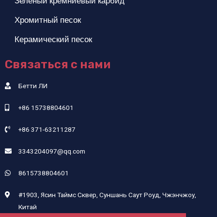
Зеленый кремниевый карбид
Хромитный песок
Керамический песок
Связаться с нами
Бетти ЛИ
+86 15738804601
+86 371-63211287
3343204097@qq.com
8615738804601
#1903, Ясин Таймс Сквер, Суншань Саут Роуд, Чжэнчжоу,
Китай