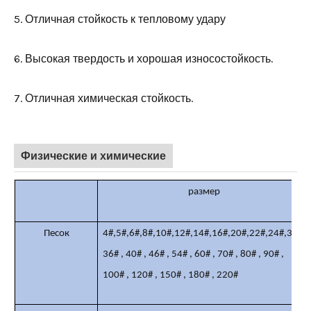
5. Отличная стойкость к тепловому удару
6. Высокая твердость и хорошая износостойкость.
7. Отличная химическая стойкость.
Физические и химические
размер
Песок
4#,5#,6#,8#,10#,12#,14#,16#,20#,22#,24#,30#,
36#
,
40#
,
46#
,
54#
,
60#
,
70#
,
80#
,
90#
,
100#
,
120#
,
150#
,
180#
,
220#